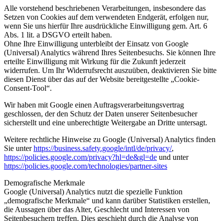
Alle vorstehend beschriebenen Verarbeitungen, insbesondere das
Setzen von Cookies auf dem verwendeten Endgerät, erfolgen nur,
wenn Sie uns hierfür Ihre ausdrückliche Einwilligung gem. Art. 6
Abs. 1 lit. a DSGVO erteilt haben.
Ohne Ihre Einwilligung unterbleibt der Einsatz von Google
(Universal) Analytics während Ihres Seitenbesuchs. Sie können Ihre
erteilte Einwilligung mit Wirkung für die Zukunft jederzeit
widerrufen. Um Ihr Widerrufsrecht auszuüben, deaktivieren Sie bitte
diesen Dienst über das auf der Website bereitgestellte „Cookie-
Consent-Tool“.
Wir haben mit Google einen Auftragsverarbeitungsvertrag
geschlossen, der den Schutz der Daten unserer Seitenbesucher
sicherstellt und eine unberechtigte Weitergabe an Dritte untersagt.
Weitere rechtliche Hinweise zu Google (Universal) Analytics finden
Sie unter
https://business.safety.google
/intl
/de
/privacy
/
,
https://policies.google.com
/privacy
?hl=de
&gl=de
und unter
https://policies.google.com
/technologies
/partner-sites
Demografische Merkmale
Google (Universal) Analytics nutzt die spezielle Funktion
„demografische Merkmale“ und kann darüber Statistiken erstellen,
die Aussagen über das Alter, Geschlecht und Interessen von
Seitenbesuchern treffen. Dies geschieht durch die Analyse von