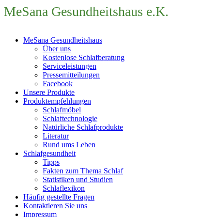
MeSana Gesundheit
s
haus e.K.
MeSana Gesundheitshaus
Über uns
Kostenlose Schlafberatung
Serviceleistungen
Pressemitteilungen
Facebook
Unsere Produkte
Produktempfehlungen
Schlafmöbel
Schlaftechnologie
Natürliche Schlafprodukte
Literatur
Rund ums Leben
Schlafgesundheit
Tipps
Fakten zum Thema Schlaf
Statistiken und Studien
Schlaflexikon
Häufig gestellte Fragen
Kontaktieren Sie uns
Impressum