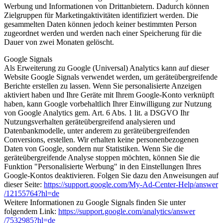
Werbung und Informationen von Drittanbietern. Dadurch können
Zielgruppen für Marketingaktivitäten identifiziert werden. Die
gesammelten Daten können jedoch keiner bestimmten Person
zugeordnet werden und werden nach einer Speicherung für die
Dauer von zwei Monaten gelöscht.
Google Signals
Als Erweiterung zu Google (Universal) Analytics kann auf dieser
Website Google Signals verwendet werden, um geräteübergreifende
Berichte erstellen zu lassen. Wenn Sie personalisierte Anzeigen
aktiviert haben und Ihre Geräte mit Ihrem Google-Konto verknüpft
haben, kann Google vorbehaltlich Ihrer Einwilligung zur Nutzung
von Google Analytics gem. Art. 6 Abs. 1 lit. a DSGVO Ihr
Nutzungsverhalten geräteübergreifend analysieren und
Datenbankmodelle, unter anderem zu geräteübergreifenden
Conversions, erstellen. Wir erhalten keine personenbezogenen
Daten von Google, sondern nur Statistiken. Wenn Sie die
geräteübergreifende Analyse stoppen möchten, können Sie die
Funktion "Personalisierte Werbung" in den Einstellungen Ihres
Google-Kontos deaktivieren. Folgen Sie dazu den Anweisungen auf
dieser Seite:
https://support.google.com
/My-Ad-Center-Help
/answer
/12155764
?hl=de
Weitere Informationen zu Google Signals finden Sie unter
folgendem Link:
https://support.google.com
/analytics
/answer
/7532985
?hl=de