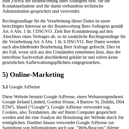
zum Zweck der Beantwortung Ihres Anliegens bzw. für die
Kontaktaufnahme und die damit verbundene technische
Administration gespeichert und verwendet.
Rechtsgrundlage für die Verarbeitung dieser Daten ist unser
berechtigtes Interesse an der Beantwortung Ihres Anliegens gemäß
Art. 6 Abs. 1 lit. f DSGVO. Zielt Ihre Kontaktierung auf den
Abschluss eines Vertrages ab, so ist zusätzliche Rechtsgrundlage für
die Verarbeitung Art. 6 Abs. 1 lit. b DSGVO. Ihre Daten werden
nach abschließender Bearbeitung Ihrer Anfrage gelöscht. Dies ist
der Fall, wenn sich aus den Umständen entnehmen lässt, dass der
betroffene Sachverhalt abschließend geklärt ist und sofern keine
gesetzlichen Aufbewahrungspflichten entgegenstehen.
5) Online-Marketing
5.1
Google AdSense
Diese Website benutzt Google AdSense, einen Webanzeigendienst
Google Ireland Limited, Gordon House, 4 Barrow St, Dublin, D04
E5W5, Irland ("Google"). Google AdSense verwendet sog.
Cookies, also Textdateien, die auf Ihrem Computer gespeichert
werden und die eine Analyse der Benutzung der Website durch Sie
ermöglichen. Darüber hinaus verwendet Google AdSense zur
Sammlung von Informationen auch sog. "Web-Beacons" (kleine